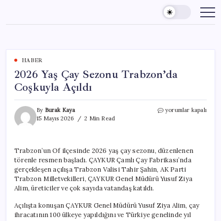
Skip
to
content
HABER
2026 Yaş Çay Sezonu Trabzon’da
Coşkuyla Açıldı
2026
By
Burak Kaya
yorumlar kapalı
Yaş
15 Mayıs 2026
2 Min Read
Çay
Sezonu
Trabzon’da
Trabzon’un Of ilçesinde 2026 yaş çay sezonu, düzenlenen
Coşkuyla
törenle resmen başladı. ÇAYKUR Çamlı Çay Fabrikası’nda
Açıldı
için
gerçekleşen açılışa Trabzon Valisi Tahir Şahin, AK Parti
Trabzon Milletvekilleri, ÇAYKUR Genel Müdürü Yusuf Ziya
Alim, üreticiler ve çok sayıda vatandaş katıldı.
Açılışta konuşan ÇAYKUR Genel Müdürü Yusuf Ziya Alim, çay
ihracatının 100 ülkeye yapıldığını ve Türkiye genelinde yıl