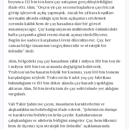
boyunca 132 bin ton kuru çay satışının gerçekleştirildiğini
ifade etti. Alim, “Geçen yıl çay sezonu başlarken çayı bizzat
görüp işleyerek açılış yapmıştık. Ancak bu yıl hava koşulları
normalin altında olduğu için hem açılışımızı ertelemek
zorunda kaldık hem de çay hasadına dair bir görsel
sunamayacağız. Çay kampanyasını muhtemelen önümüzdeki
hafta çarşamba günü resmi olarak açmayı hedefliyoruz.
Bugün ise sadece karşılama töreni düzenliyoruz. Çay, her
zaman bölge insanının vazgeçilmezidir ve stratejik bir
üründür.” dedi.
Alim, bölgedeki yaş çay hasadının yıllık 1 milyon 350 bin ton ile
1 milyon 400 bin ton arasında değiştiğini belirterek,
Trabzon’un bu hasatın büyük bir kısmını, yani 100 bin tonunu
karşıladığını söyledi. Trabzon’da 8 adet yaş çay fabrikası
bulunduğunu ve 153 bin dekar alanda çay hasadı yapıldığını
aktaran Alim, 50 bin üreticinin de çay sektöründe yer aldığını
vurguladı.
Vali Tahir Şahin ise çayın, insanların karakterlerini ve
alışkanlıklarını belirlediğini ifade ederek, “Şehrimizin duruşu
ve karakterini belirleyen ürün çaydır. Kadınlarımızın
çalışkanlığını ve ailelerin birliğini simgeler. Çay, hem ülkemiz
hem de ilçemiz için stratejik bir üründür.” açıklamasında