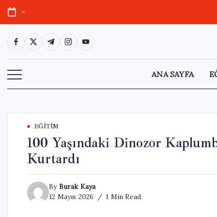
Skip
-
to
content
https://www.facebook.com/
https://twitter.com/
https://t.me/
https://www.instagram.com/
https://youtube.com/
ANA SAYFA
E
EĞITIM
100 Yaşındaki Dinozor Kaplumb
Kurtardı
By
Burak Kaya
12 Mayıs 2026
1 Min Read