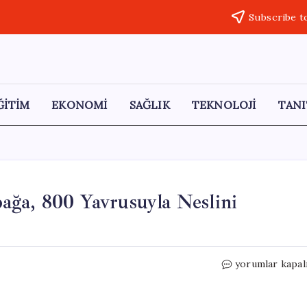
Subscribe t
ĞİTİM
EKONOMİ
SAĞLIK
TEKNOLOJİ
TANI
ağa, 800 Yavrusuyla Neslini
100
yorumlar kapal
Yaşındaki
Dinozor
Kaplumbağa,