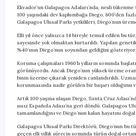
Ekvador’un Galapagos Adaları’nda, nesli tükenme t
100 yaşındaki dev kaplumbağa Diego, 800’den fazla
Galapagos Ulusal Parkı yetkilileri, Diego’nun ürem
Elli yıl önce yalnızca 14 bireyle temsil edilen bu 
sayesinde yok olmaktan kurtarıldı. Yapılan genet
%40’ının Diego’nun soyundan geldiğini gösteriyor
Koruma çalışmaları 1960’lı yılların sonunda başla
görünüyordu. Ancak Diego’nun yüksek üreme oranl
binin üzerine çıkarak yeniden canlandırıldı. Uzma
korunmasında nadir görülen bir başarı olduğunu v
Artık 100 yaşına ulaşan Diego, Santa Cruz Adası’
ıssız Española Adası’na geri döndü. Galapagos Ulus
tamamlandığını ve Diego’nun kalan hayatını doğal
Galapagos Ulusal Parkı Direktörü, Diego’nun bu tür
geçen elli yıllık sürecin sonunda türün doğal orta