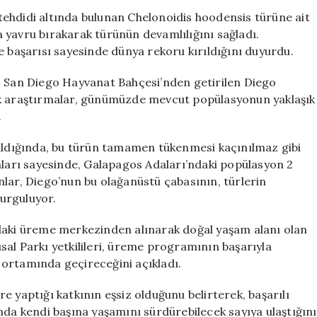
800
ehdidi altında bulunan Chelonoidis hoodensis türüne ait
Yavrusuyla
 yavru bırakarak türünün devamlılığını sağladı.
Neslini
e başarısı sayesinde dünya rekoru kırıldığını duyurdu.
Kurtardı
için
tür, San Diego Hayvanat Bahçesi’nden getirilen Diego
ik araştırmalar, günümüzde mevcut popülasyonun yaklaşık
.
tıldığında, bu türün tamamen tükenmesi kaçınılmaz gibi
arı sayesinde, Galapagos Adaları’ndaki popülasyon 2
nlar, Diego’nun bu olağanüstü çabasının, türlerin
urguluyor.
ndaki üreme merkezinden alınarak doğal yaşam alanı olan
al Parkı yetkilileri, üreme programının başarıyla
 ortamında geçireceğini açıkladı.
e yaptığı katkının eşsiz olduğunu belirterek, başarılı
mda kendi başına yaşamını sürdürebilecek sayıya ulaştığını