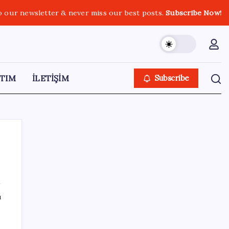
o our newsletter & never miss our best posts.
Subscribe Now!
TIM
İLETİŞİM
Subscribe
SON YAZILAR
ı
2026 ALES/3 başvuruları ne zaman?
ALES/3 başvuruları nasıl ve nereden